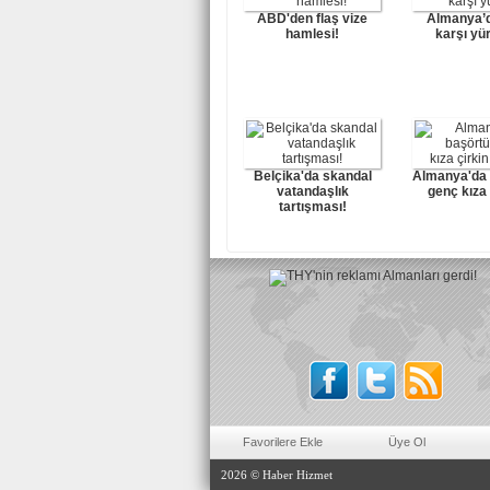
ABD'den flaş vize
Almanya’d
hamlesi!
karşı yü
Belçika'da skandal
Almanya'da 
vatandaşlık
genç kıza ç
tartışması!
Favorilere Ekle
Üye Ol
2026 © Haber Hizmet