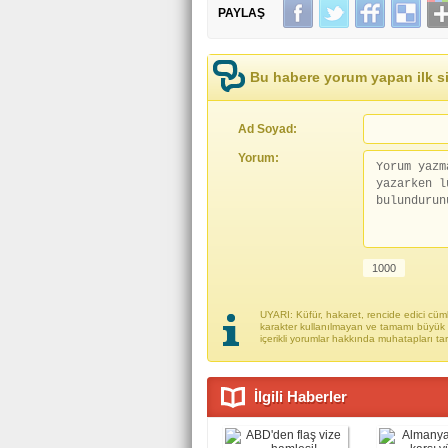
PAYLAŞ
Bu habere yorum yapan ilk si
Ad Soyad:
Yorum:
UYARI: Küfür, hakaret, rencide edici cümle
karakter kullanılmayan ve tamamı büyük h
içerikli yorumlar hakkında muhatapları ta
İlgili Haberler