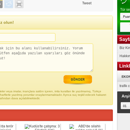
Tweet
Tür se
z olun!
Sayf
Biz Ki
Hakkı
Link
EKON
trafik
ler veya imalar, inançlara saldırı içeren, imla kuralları ile yazılmamış, Türkçe
arflerle yazılmış yorumlar onaylanmamaktadır. Ayrıca suç teşkil edecek hakaret
Arşi
rafından dava açılabilmektedir.