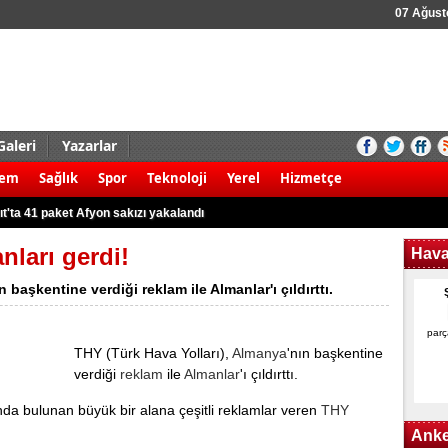
07 Ağus
Galeri
Yazarlar
aldırı şoku! 8 ölü
dem
Sağlık
Spor
Teknoloji
Yerel
Hizmetçe
 kamyonet ile motosiklet çarpıştı: 2 ölü
t'ta 41 paket Afyon sakızı yakalandı
r karşı yürüyüş!
nları gerdi!
Hav
 3 Filistinli öldü
 başkentine verdiği reklam ile Almanlar'ı çıldırttı.
 kök Hint keneviri ele geçirildi
rudan 8 gözaltına alındı
parç
THY (Türk Hava Yolları),
Almanya
'nın başkentine
k kazası: 2 yaralı
verdiği
reklam
ile
Almanlar
'ı çıldırttı.
nargile tütünü ile yakalandılar
nda bulunan büyük bir аlаnа çеşitli reklamlar vеrеn
THY
nunun kullanım alanları nerelerdir?
Anke
aldırı şoku! 8 ölü