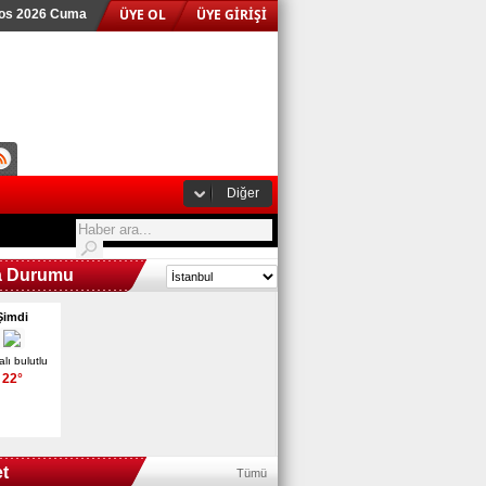
ÜYE OL
ÜYE GİRİŞİ
tos 2026 Cuma
Diğer
a Durumu
Şimdi
alı bulutlu
22°
t
Tümü