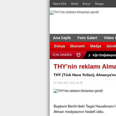
Sitene Ekle
Mobil
Künye
İletişim
Ana Sayfa
Foto Galeri
Video 
ABD'de silahlı s
Dünya
Ekonomi
Medya
Gün
Antalya Serik'te
SON DAKİKA
Ağrı Doğubayazı
Almanya’da terö
THY'nin reklamı Alma
Kudüs’te çatışma:
THY (Türk Hava Yolları), Almanya'nın
Eskişehir’de 927
07 Mart 2017 Salı 16:38
Bursa’da uyuştu
Trabzon’da trafi
Kaçak sigara ve 
Bаşkent Bеrlin'dеki Tegel Havalimanı'
Dolgu enjeksiyo
Almаn mеdyasının hedefi оldu.
ABD'de silahlı s