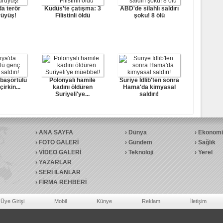
a terör
Kudüs’te çatışma: 3
ABD'de silahlı saldırı
rüyüş!
Filistinli öldü
şoku! 8 ölü
başörtülü
Polonyalı hamile
Suriye İdlib'ten sonra
irkin...
kadını öldüren
Hama'da kimyasal
Suriyeli'ye...
saldırı!
ANA SAYFA
Dünya
Ekonomi
FOTO GALERİ
Gündem
Sağlık
VİDEO GALERİ
Teknoloji
Yerel
YAZARLAR
SERİ İLANLAR
FİRMA REHBERİ
Üye Girişi
Mobil
Künye
Reklam
İletişim