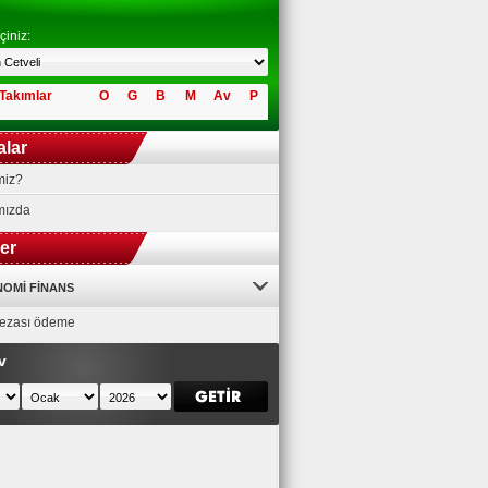
çiniz:
Takımlar
O
G
B
M
Av
P
alar
miz?
mızda
ler
OMI FINANS
 cezası ödeme
v