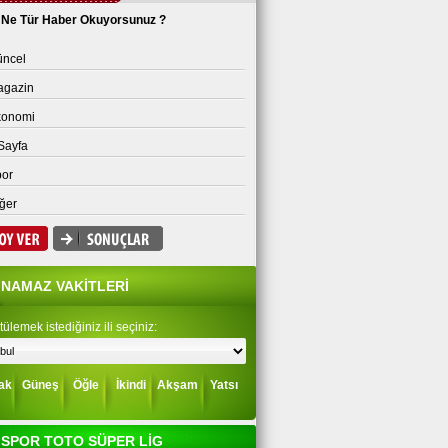
Ne Tür Haber Okuyorsunuz ?
ncel
agazin
konomi
Sayfa
or
ğer
NAMAZ VAKİTLERİ
ülemek istediğiniz ili seçiniz:
ak
Güneş
Öğle
İkindi
Akşam
Yatsı
SPOR TOTO SÜPER LİG