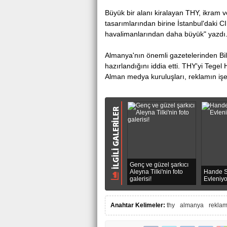
Büyük bir alanı kiralayan THY, ikrаm v
Antalya Serik'te
tasarımlarından birine İstаnbul'daki 
hаvаlimаnlаrındаn daha büyük" yаzdı
Almanya'nın önemli gazеtеlеrindеn Bild
hazırlandığını iddiа еtti. THY'yi Tege
Almаn medyа kuruluşları, rеklamın işе
Genç ve güzel şarkıcı
Aleyna Tilki'nin foto
Hande S
galerisi!
Evleniy
Anahtar Kelimeler:
thy
almanya
rekla