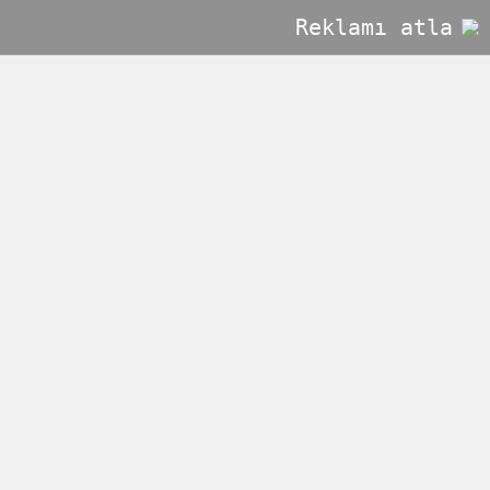
Reklamı atla
Hande Soral kimdir? Evleniyor mu?
Güzel oyuncu Hande Soral evlilik için ilk adımı attı.
Masaüstü Görünümü
Dünya
Ekonomi
Gündem
Hizmetçe
Medya
Sağlık
Spor
Teknoloji
Yerel