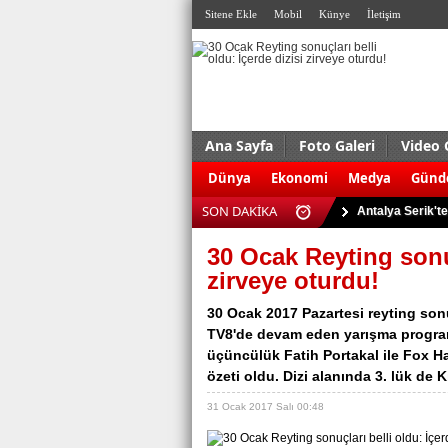
Sitene Ekle
Mobil
Künye
İletişim
Ana Sayfa
Foto Galeri
Video 
ABD'de silahlı s
Dünya
Ekonomi
Medya
Gün
Antalya Serik'te
SON DAKİKA
Ağrı Doğubayazı
Almanya’da terö
30 Ocak Reyting sonuç
Kudüs’te çatışma:
zirveye oturdu!
Eskişehir’de 927
30 Ocak 2017 Pazartesi reyting sonuç
Bursa’da uyuştu
TV8'de devam eden yarışma programı
üçüncülük Fatih Portakal ile Fox Hab
Trabzon’da trafi
özeti oldu. Dizi alanında 3. lük de K
Kaçak sigara ve 
31 Ocak 2017 Salı 00:48
Dolgu enjeksiyo
ABD'de silahlı s