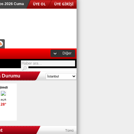
ÜYE OL
ÜYE GİRİŞİ
tos 2026 Cuma
Diğer
a Durumu
Şimdi
açık
28°
t
Tümü