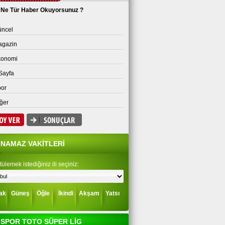
Ne Tür Haber Okuyorsunuz ?
ncel
agazin
konomi
Sayfa
or
ğer
NAMAZ VAKİTLERİ
ülemek istediğiniz ili seçiniz:
ak
Güneş
Öğle
İkindi
Akşam
Yatsı
SPOR TOTO SÜPER LİG