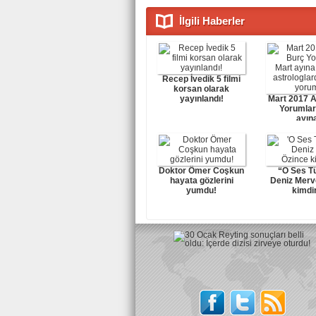
İlgili Haberler
Recep İvedik 5 filmi
korsan olarak
yayınlandı!
Mart 2017 A
Yorumlar
ayına
Doktor Ömer Coşkun
“O Ses T
hayata gözlerini
Deniz Merv
yumdu!
kimdir