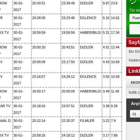
HOW
30-01-
20:43:51
23:39:49
DIZILER
9.97
23.8
V
2017
Tür se
V8
30-01-
20:28:05
23:23:48
EGLENCE
6.15
14.62
2017
OX TV
30-01-
18:59:59
19:59:59
HABER/BILGI
5.31
17.34
2017
Sayf
HOW
30-01-
20:00:20
20:43:51
DIZILER
4.51
12.44
Biz Ki
V
2017
Hakkı
TV
30-01-
20:09:09
23:17:50
DIZILER
4.43
10.69
2017
Link
TV
30-01-
23:18:57
24:29:12
EGLENCE
3.55
10.58
EKON
2017
HOW
30-01-
18:50:17
20:00:09
HABER/BILGI
3.49
11.49
trafik
V
2017
Arşi
TAR TV
30-01-
20:18:02
23:57:51
DIZILER
3.38
8.28
2017
ANAL D
30-01-
20:22:14
22:20:37
FILMLER
3.22
7.9
2017
OX TV
30-01-
20:59:25
24:18:12
DIZILER
3.17
7.68