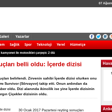
07 Ağus
Galeri
Yazarlar
aldırı şoku! 8 ölü
dem
Sağlık
Spor
Teknoloji
Yerel
Hizmetçe
 kamyonet ile motosiklet çarpıştı: 2 ölü
t'ta 41 paket Afyon sakızı yakalandı
r karşı yürüyüş!
ları belli oldu: İçerde dizisi
Hav
 3 Filistinli öldü
 kök Hint keneviri ele geçirildi
ları belirlendi. Zirvenin sahibi İçerde dizisi olurken onu
rudan 8 gözaltına alındı
 Survivor (Sörvayvır) takip etti. Onun ardından da
er oldu. Dizi alanında ikincilik ise yine İçerde dizisinin
k kazası: 2 yaralı
ırgın Çiçekler dizisinin oldu.
nargile tütünü ile yakalandılar
nunun kullanım alanları nerelerdir?
Anke
30 Ocak 2017 Pazartesi reyting sonuçları
aldırı şoku! 8 ölü