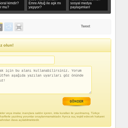
oral kimdir?
Emre Altuğ ile aşk mı
sosyal medya
or mu?
yaşıyor?
paylaşımları!
Tweet
z olun!
ler veya imalar, inançlara saldırı içeren, imla kuralları ile yazılmamış, Türkçe
arflerle yazılmış yorumlar onaylanmamaktadır. Ayrıca suç teşkil edecek hakaret
rafından dava açılabilmektedir.