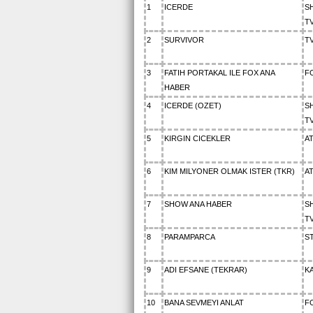
1
ICERDE
S
T
2
SURVIVOR
T
3
FATIH PORTAKAL ILE FOX ANA
F
HABER
4
ICERDE (OZET)
S
T
5
KIRGIN CICEKLER
A
6
KIM MILYONER OLMAK ISTER (TKR)
A
7
SHOW ANA HABER
S
T
8
PARAMPARCA
S
9
ADI EFSANE (TEKRAR)
K
10
BANA SEVMEYI ANLAT
F