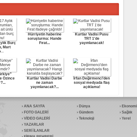
Hürriyetin haberine
Kurtlar Vadisi Pusu
soruşturma: Hande
TRT 1'de
ylık Burç
Fırat...
yayınlanacak!
ı, Mart
...
ürkiye”
e Özince
Kurtlar Vadisi Darbe
İrfan Değirmenci'den
?...
ne zaman
sosyal medyada flaş
yayınlanacak?...
açıklama!
ANA SAYFA
Dünya
Ekonomi
FOTO GALERİ
Gündem
Sağlık
VİDEO GALERİ
Teknoloji
Yerel
YAZARLAR
SERİ İLANLAR
FİRMA REHBERİ