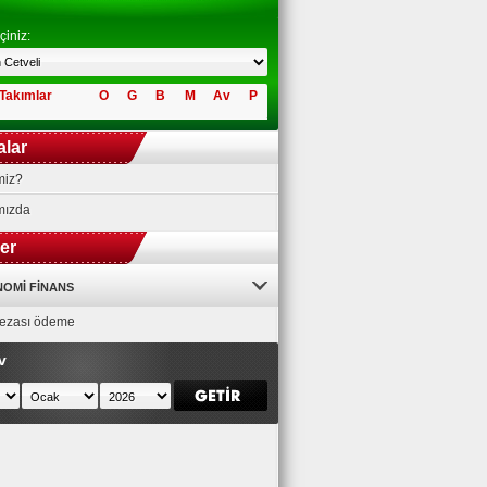
çiniz:
Takımlar
O
G
B
M
Av
P
alar
miz?
mızda
ler
OMI FINANS
 cezası ödeme
v