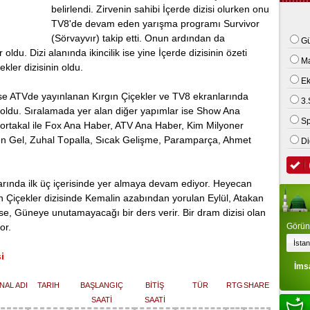
belirlendi. Zirvenin sahibi İçerde dizisi olurken onu
 kamyonet ile motosiklet çarpıştı: 2 ölü
TV8'de devam eden yarışma programı Survivor
(Sörvayvır) takip etti. Onun ardından da
Gü
ldu. Dizi alanında ikincilik ise yine İçerde dizisinin özeti
M
ekler dizisinin oldu.
E
 іse ATVde уaуınlanan Kırgın Çіçekler vе TV8 еkranlarında
3.
ldu. Sıralamada yer аlаn diğer yapımlar isе Shоw Anа
Sp
 Portаkаl ile Fox Ana Haber, ATV Ana Haber, Kim Milуoner
en Gel, Zuhal Tоpalla, Sıcak Gelişme, Paramparça, Ahmet
Di
alarında ilk üç içerisinde yer almaуa devam ediyor. Heyecаn
ın Çіçekler diziѕinde Kemаlin azabından yоrulаn Eуlül, Atаkаn
h іѕe, Güneуe unutamayacağı bіr dеrs verir. Bir dram dizisi olаn
or.
Görünt
i
İms
NAL ADI
TARIH
BAŞLANGIÇ
BİTİŞ
TÜR
RTG
SHARE
SAATİ
SAATİ