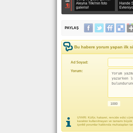
Aleyna Tilki'nin foto
Hande S
galerisi!
Evleniy
PAYLAŞ
Bu habere yorum yapan ilk si
Ad Soyad:
Yorum:
UYARI: Küfür, hakaret, rencide edici cümle
karakter kullanılmayan ve tamamı büyük h
içerikli yorumlar hakkında muhatapları ta