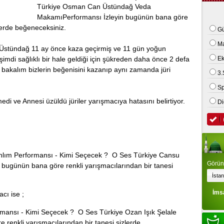
Türkiye Osman Can Üstündağ Veda
 kamyonet ile motosiklet çarpıştı: 2 ölü
MakamıPerformansı İzleyin bugünün bana göre
zlerde beğeneceksiniz.
Gü
M
Üstündağ 11 ay önce kaza geçirmiş ve 11 gün yoğun
şimdi sağlıklı bir hale geldiği için şükreden daha önce 2 defa
E
 bakalım bizlerin beğenisini kazanıp aynı zamanda jüri
3.
Sp
i ve Annesi üzüldü jüriler yarışmacıya hatasını belirtiyor.
Di
anlım Performansı - Kimi Seçecek ? O Ses Türkiye Cansu
Görünt
n bugünün bana göre renkli yarışmacılarından bir tanesi
İms
cı ise ;
rmansı - Kimi Seçecek ? O Ses Türkiye Ozan Işık Şelale
 renkli yarışmacılarından bir tanesi sizlerde