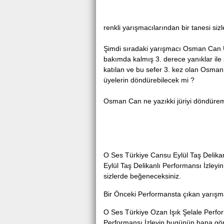
Antalya Serik'te
renkli yarışmacılarından bir tanesi si
Şimdi sıradaki yarışmacı Osman Can 
bakımda kalmış 3. derece yanıklar ile 
katılan ve bu sefer 3. kez olan Osman
üyelerin döndürebilecek mi ?
Osman Can ne yazıkki jüriyi döndüremed
O Ses Türkiye Cansu Eylül Taş Delik
Eylül Taş Delikanlı Performansı İzleyi
sizlerde beğeneceksiniz.
Bir Önceki Performansta çıkan yarışma
O Ses Türkiye Ozan Işık Şelale Perfo
Performansı İzleyin bugünün bana göre