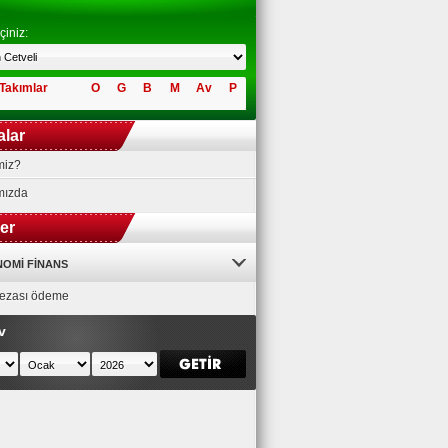
çiniz:
Takımlar
O
G
B
M
Av
P
alar
miz?
mızda
ler
OMI FINANS
 cezası ödeme
v