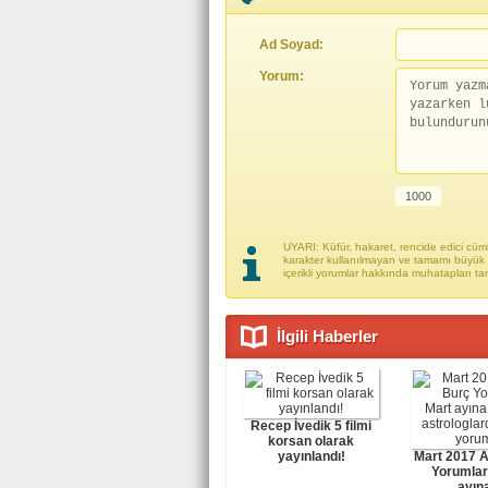
Ad Soyad:
Yorum:
UYARI: Küfür, hakaret, rencide edici cümle
karakter kullanılmayan ve tamamı büyük h
içerikli yorumlar hakkında muhatapları ta
İlgili Haberler
Recep İvedik 5 filmi
korsan olarak
yayınlandı!
Mart 2017 A
Yorumlar
ayına