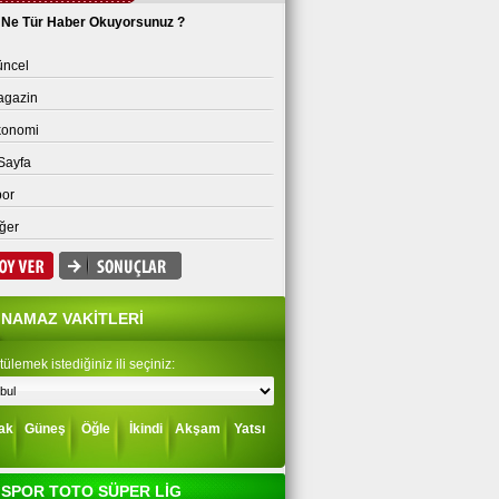
Ne Tür Haber Okuyorsunuz ?
ncel
agazin
konomi
Sayfa
or
ğer
NAMAZ VAKİTLERİ
ülemek istediğiniz ili seçiniz:
ak
Güneş
Öğle
İkindi
Akşam
Yatsı
SPOR TOTO SÜPER LİG