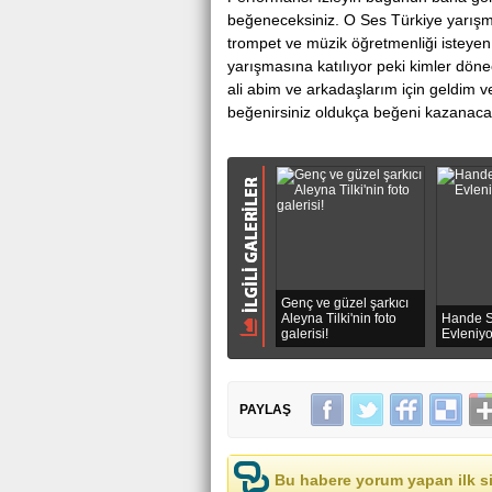
beğeneceksiniz. O Ses Türkiye yarışm
trompet ve müzik öğretmenliği isteyen
yarışmasına katılıyor peki kimler dö
ali abim ve arkadaşlarım için geldim v
beğenirsiniz oldukça beğeni kazana
Genç ve güzel şarkıcı
Aleyna Tilki'nin foto
Hande S
galerisi!
Evleniy
PAYLAŞ
Bu habere yorum yapan ilk si