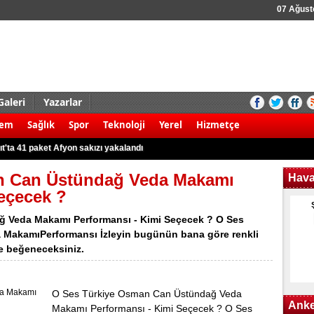
07 Ağus
Galeri
Yazarlar
aldırı şoku! 8 ölü
dem
Sağlık
Spor
Teknoloji
Yerel
Hizmetçe
 kamyonet ile motosiklet çarpıştı: 2 ölü
t'ta 41 paket Afyon sakızı yakalandı
r karşı yürüyüş!
n Can Üstündağ Veda Makamı
Hav
 3 Filistinli öldü
eçecek ?
 kök Hint keneviri ele geçirildi
 Veda Makamı Performansı - Kimi Seçecek ? O Ses
rudan 8 gözaltına alındı
MakamıPerformansı İzleyin bugünün bana göre renkli
de beğeneceksiniz.
k kazası: 2 yaralı
nargile tütünü ile yakalandılar
nunun kullanım alanları nerelerdir?
O Ses Türkiye Osman Can Üstündağ Veda
Anke
Makamı Performansı - Kimi Seçecek ? O Ses
aldırı şoku! 8 ölü