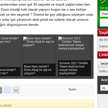
acılarından ozan ışık 30 yaşında ve küçük yaşlarından beri
Tür se
 Ozan müziği hobi olarak yapıyor bugün ise o ses türkiye
necek ve kim seçecek ? Önemli bir şey olduğunu söyleyen ozan
e onlar için çıkıyorum dedi şimdi ise sizlerle olacak umarım
cağını düşünüyorum bende.
Sayf
Biz Ki
Hakkı
Link
Survivor 2017 Ünlüler
EKON
Buse Narcı kimdir?
Takımı kadrosu'nun
oral kimdir?
Emre Altuğ ile aşk mı
sosyal medya
trafik
or mu?
yaşıyor?
paylaşımları!
Arşi
Tweet
z olun!