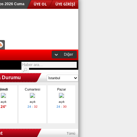
ÜYE OL
ÜYE GİRİŞİ
tos 2026 Cuma
Diğer
a Durumu
Şimdi
Cumartesi
Pazar
açık
açık
açık
24°
24
:
32
24
:
30
t
Tümü