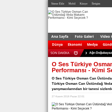
Sitene Ekle
Mobil
Künye
İletişim
Ana Sayfa
Foto Galeri
Video 
ABD'de silahlı s
Dünya
Ekonomi
Medya
Gün
Antalya Serik'te
SON DAKİKA
Ağrı Doğubayazı
Almanya’da terö
O Ses Türkiye Osma
Kudüs’te çatışma:
Performansı - Kimi S
Eskişehir’de 927
O Ses Türkiye Osman Can Üstündağ
Bursa’da uyuştu
Türkiye Osman Can Üstündağ Veda 
yarışmacılarından bir tanesi sizler
Trabzon’da trafi
Kaçak sigara ve 
27 Kasım 2016 Pazar 22:01
Dolgu enjeksiyo
ABD'de silahlı s