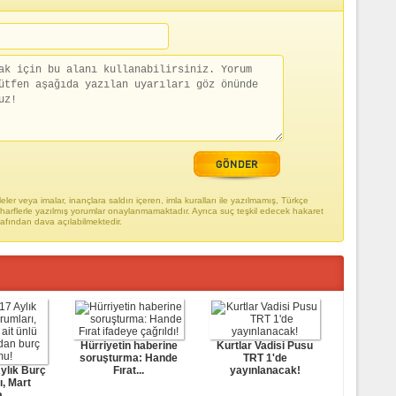
ler veya imalar, inançlara saldırı içeren, imla kuralları ile yazılmamış, Türkçe
arflerle yazılmış yorumlar onaylanmamaktadır. Ayrıca suç teşkil edecek hakaret
rafından dava açılabilmektedir.
Hürriyetin haberine
Kurtlar Vadisi Pusu
soruşturma: Hande
TRT 1'de
ylık Burç
Fırat...
yayınlanacak!
ı, Mart
...