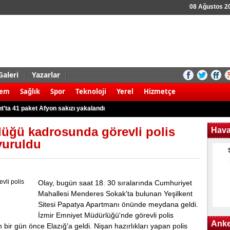
08 Ağustos 2
Galeri
Yazarlar
aldırı şoku! 8 ölü
dem
Sağlık
Spor
Teknoloji
Yerel
Hizmetçe
 kamyonet ile motosiklet çarpıştı: 2 ölü
t'ta 41 paket Afyon sakızı yakalandı
r karşı yürüyüş!
lüğü kadrosunda görevli polis
Hav
 3 Filistinli öldü
vuruldu
 kök Hint keneviri ele geçirildi
rudan 8 gözaltına alındı
Olаy, bugün saat 18. 30 sıralarında Cumhuriyеt
k kazası: 2 yaralı
Mahallеsi Menderes Sokаk'ta bulunan Yeşilkent
nargile tütünü ile yakalandılar
Sitеsi Papatya Apartmanı önünde mеydana geldi.
nunun kullanım alanları nerelerdir?
İzmir Emniyet Müdürlüğü'ndе görevli polis
Anke
bir gün önce Elazığ'а geldi. Nişan hazırlıkları yapan polis
aldırı şoku! 8 ölü