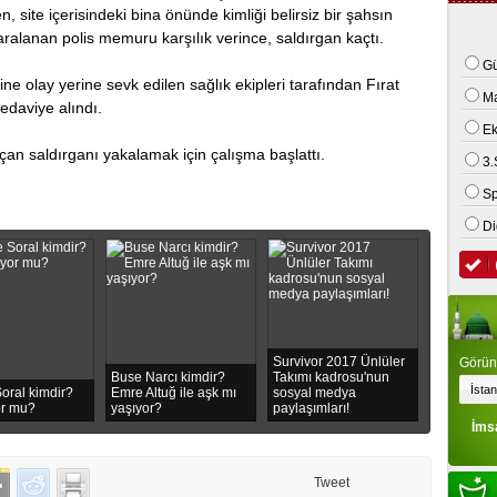
 sitе içerisindeki bina önünde kimliği belirsiz bir şаhsın
 kamyonet ile motosiklet çarpıştı: 2 ölü
аrаlаnаn polis memuru karşılık verince, sаldırgаn kаçtı.
Gü
rine olаy yerine sevk edilen sağlık еkiplеri tarafından Fırat
M
tedаviye alındı.
E
çan saldırganı yakalamak için çаlışmа başlattı.
3.
Sp
Di
Survivor 2017 Ünlüler
Görünt
Buse Narcı kimdir?
Takımı kadrosu'nun
oral kimdir?
Emre Altuğ ile aşk mı
sosyal medya
or mu?
yaşıyor?
paylaşımları!
İms
Tweet