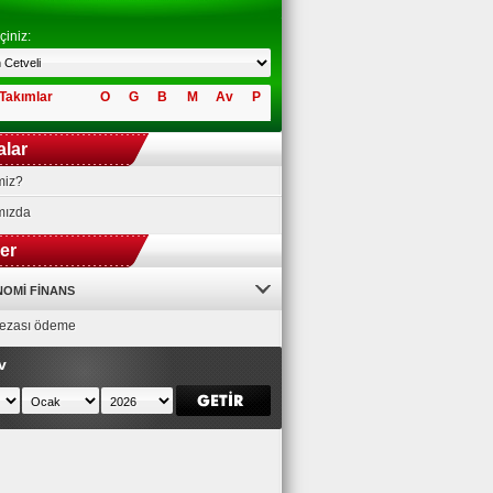
çiniz:
Takımlar
O
G
B
M
Av
P
alar
miz?
mızda
ler
OMI FINANS
 cezası ödeme
v