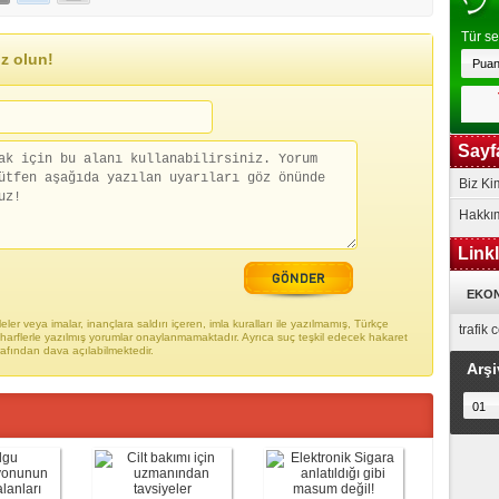
Tür se
z olun!
Sayf
Biz Ki
Hakkı
Link
EKON
ler veya imalar, inançlara saldırı içeren, imla kuralları ile yazılmamış, Türkçe
trafik
arflerle yazılmış yorumlar onaylanmamaktadır. Ayrıca suç teşkil edecek hakaret
rafından dava açılabilmektedir.
Arşi