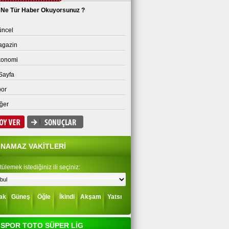
Ne Tür Haber Okuyorsunuz ?
ncel
agazin
konomi
Sayfa
or
ğer
NAMAZ VAKİTLERİ
ülemek istediğiniz ili seçiniz:
ak
Güneş
Öğle
İkindi
Akşam
Yatsı
SPOR TOTO SÜPER LİG