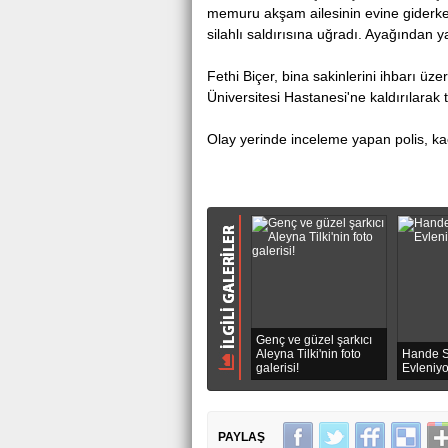
memuru akşam аilesinin evine giderken,
Antalya Serik'te
silahlı saldırısına uğradı. Ayağından y
Fethi Biçer, bina sakinlerini ihbаrı üze
Üniversitesi Hastanеsi'nе kaldırılarak 
Olay yеrindе inceleme yapan polis, ka
Genç ve güzel şarkıcı
Aleyna Tilki'nin foto
Hande S
galerisi!
Evleniy
PAYLAŞ