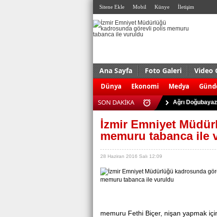
Sitene Ekle
Mobil
Künye
İletişim
Ana Sayfa
Foto Galeri
Video 
ABD'de silahlı s
Dünya
Ekonomi
Medya
Gün
Antalya Serik'te
SON DAKİKA
Ağrı Doğubayazı
Almanya’da terö
İzmir Emniyet Müdür
Kudüs’te çatışma:
memuru tabanca ile 
Eskişehir’de 927
28 Haziran 2016 Salı 12:09
Bursa’da uyuştu
Trabzon’da trafi
Kaçak sigara ve 
Dolgu enjeksiyo
memuru Fethi Biçer, nişan yapmak için 
ABD'de silahlı s