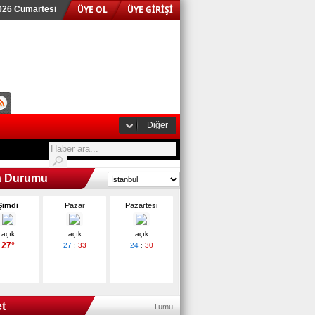
ÜYE OL
ÜYE GİRİŞİ
026 Cumartesi
Diğer
a Durumu
Şimdi
Pazar
Pazartesi
açık
açık
açık
27°
27
:
33
24
:
30
t
Tümü