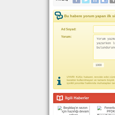
Bu habere yorum yapan ilk si
Ad Soyad:
Yorum:
UYARI: Küfür, hakaret, rencide edici cümle
karakter kullanılmayan ve tamamı büyük h
içerikli yorumlar hakkında muhatapları ta
İlgili Haberler