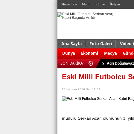
Sitene Ekle
Mobil
Künye
İletişim
Ana Sayfa
Foto Galeri
Video 
ABD'de silahlı s
Dünya
Ekonomi
Medya
Gün
Antalya Serik'te
SON DAKİKA
Ağrı Doğubayazı
Almanya’da terö
Eski Milli Futbolcu S
Kudüs’te çatışma:
Eskişehir’de 927
28 Haziran 2016 Salı 12:09
Bursa’da uyuştu
Trabzon’da trafi
Kaçak sigara ve 
müdürü Serkan Acar, ölümünün 3. yıl
Dolgu enjeksiyo
ABD'de silahlı s