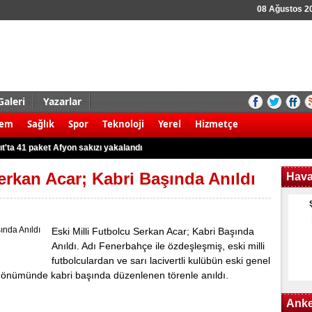
08 Ağustos 2
Galeri
Yazarlar
aldırı şoku! 8 ölü
dem
Sağlık
Spor
Teknoloji
Yerel
Hizmetçe
 kamyonet ile motosiklet çarpıştı: 2 ölü
t'ta 41 paket Afyon sakızı yakalandı
r karşı yürüyüş!
erkan Acar; Kabri Başında Anıldı
Hav
 3 Filistinli öldü
 kök Hint keneviri ele geçirildi
rudan 8 gözaltına alındı
Eski Milli Futbolcu Serkan Acar; Kabri Başında
Anıldı. Adı Fenerbahçe ile özdeşleşmiş, eski milli
k kazası: 2 yaralı
futbolculardan ve sarı lacivertli kulübün eski genel
nargile tütünü ile yakalandılar
dönümünde kabri başında düzenlenen törenle anıldı.
nunun kullanım alanları nerelerdir?
Anke
aldırı şoku! 8 ölü