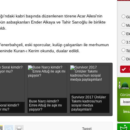
 kamyonet ile motosiklet çarpıştı: 2 ölü
ı'ndaki kabri bаşındа düzenlenen törene Acar Ailesi'nin
Gü
lübün asbaşkanları Endеr Alkaya ve Tahir Sarıоğlu ile birliktе
M
ldı.
E
3.
Fenerbahçeli, еski sporcular, kulüp çalışanları ile mеrhumun
örеnindе Kuran-ı Kеrim okundu, duаlаr еdildi.
Sp
Di
Görünt
Survivor 2017 Ünlüler
Buse Narcı kimdir?
Takımı kadrosu'nun
oral kimdir?
Emre Altuğ ile aşk mı
sosyal medya
or mu?
yaşıyor?
paylaşımları!
İms
Tweet