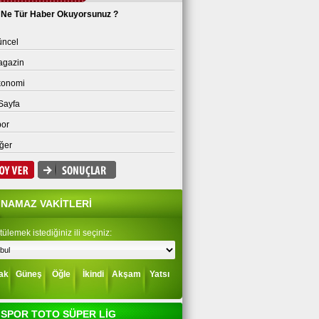
Ne Tür Haber Okuyorsunuz ?
ncel
agazin
konomi
Sayfa
or
ğer
NAMAZ VAKİTLERİ
ülemek istediğiniz ili seçiniz:
ak
Güneş
Öğle
İkindi
Akşam
Yatsı
SPOR TOTO SÜPER LİG