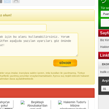
Tür se
z olun!
Sayf
Biz Ki
Hakkı
Link
EKON
trafik
ler veya imalar, inançlara saldırı içeren, imla kuralları ile yazılmamış, Türkçe
arflerle yazılmış yorumlar onaylanmamaktadır. Ayrıca suç teşkil edecek hakaret
rafından dava açılabilmektedir.
Arşi