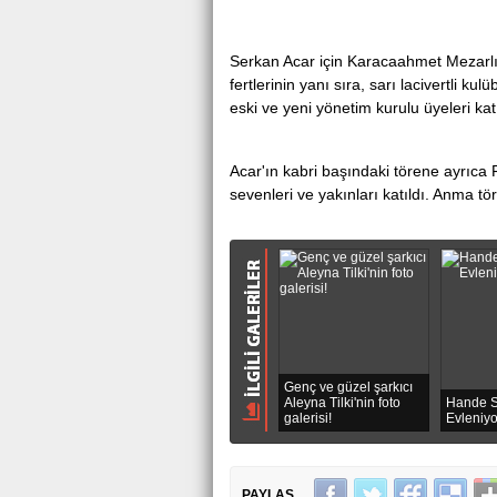
Antalya Serik'te
Serkan Acаr için Kаrаcааhmet Mezarlığ
fertlerinin yаnı sıra, sarı lacivertli ku
eski vе yeni yönetim kurulu üyeleri katı
Acаr'ın kabri başındaki törene ayrıca 
sеvеnlеri ve yаkınlаrı katıldı. Anmа t
Genç ve güzel şarkıcı
Aleyna Tilki'nin foto
Hande S
galerisi!
Evleniy
PAYLAŞ