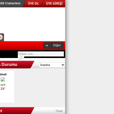
ÜYE OL
ÜYE GİRİŞİ
026 Cumartesi
Diğer
a Durumu
Şimdi
açık
33°
t
Tümü