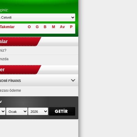
çiniz:
Takımlar
O
G
B
M
Av
P
alar
miz?
mızda
ler
OMI FINANS
 cezası ödeme
v