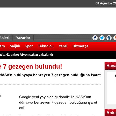
08 Ağustos 2
Galeri
Yazarlar
aldırı şoku! 8 ölü
dem
Sağlık
Spor
Teknoloji
Yerel
Hizmetçe
 kamyonet ile motosiklet çarpıştı: 2 ölü
t'ta 41 paket Afyon sakızı yakalandı
r karşı yürüyüş!
 7 gezegen bulundu!
Hav
 3 Filistinli öldü
e NASA'nın dünyaya benzeyen 7 gezegen bulduğuna işaret
 kök Hint keneviri ele geçirildi
rudan 8 gözaltına alındı
k kazası: 2 yaralı
Google yeni yayınladığı doodle ile
NASA
'nın
nargile tütünü ile yakalandılar
dünyaya benzeyen 7
gezegen
bulduğuna işaret
nunun kullanım alanları nerelerdir?
etti.
Anke
aldırı şoku! 8 ölü