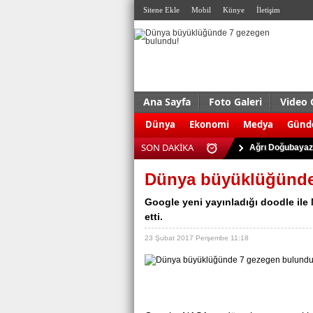
Sitene Ekle
Mobil
Künye
İletişim
Ana Sayfa
Foto Galeri
Video 
ABD'de silahlı s
Dünya
Ekonomi
Medya
Gün
Antalya Serik'te
SON DAKİKA
Ağrı Doğubayazı
Almanya’da terö
Dünya büyüklüğünde
Kudüs’te çatışma:
Google yeni yayınladığı doodle il
Eskişehir’de 927
etti.
Bursa’da uyuştu
23 Şubat 2017 Perşembe 11:18
Trabzon’da trafi
Kaçak sigara ve 
Dolgu enjeksiyo
ABD'de silahlı s