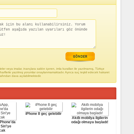
ler veya imalar, inançlara saldırı içeren, imla kuralları ile yazılmamış, Türkçe
arflerle yazılmış yorumlar onaylanmamaktadır. Ayrıca suç teşkil edecek hakaret
rafından dava açılabilmektedir.
iPhone 8 geç gelebilir
Akıllı mobilya ilgilerin
iPhone'da
odağı olmaya başladı!
Siri'ye
cak