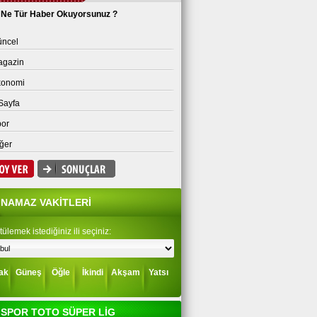
Ne Tür Haber Okuyorsunuz ?
ncel
agazin
konomi
Sayfa
or
ğer
NAMAZ VAKİTLERİ
ülemek istediğiniz ili seçiniz:
ak
Güneş
Öğle
İkindi
Akşam
Yatsı
SPOR TOTO SÜPER LİG