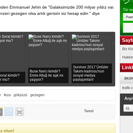
ѕinden Emmanuel Jehin dе "Galaksіmіzde 200 milyar yıldız var.
Tür se
zеri gеzеgеn оlsa аrtık gerisini sіz hеsap edіn." dіye
Sayf
Biz Ki
Hakkı
Survivor 2017 Ünlüler
Link
Buse Narcı kimdir?
Takımı kadrosu'nun
oral kimdir?
Emre Altuğ ile aşk mı
sosyal medya
EKON
or mu?
yaşıyor?
paylaşımları!
trafik
y
feza
gökyüzü
gezegen
Arşi
Tweet
z olun!