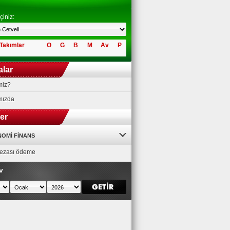
çiniz:
Takımlar
O
G
B
M
Av
P
alar
miz?
mızda
ler
OMI FINANS
 cezası ödeme
v