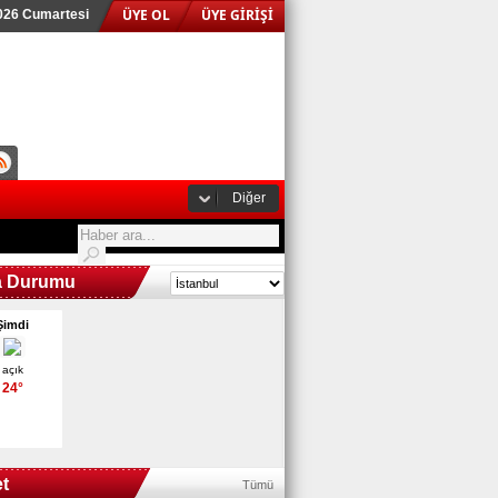
ÜYE OL
ÜYE GİRİŞİ
026 Cumartesi
Diğer
a Durumu
Şimdi
açık
24°
t
Tümü