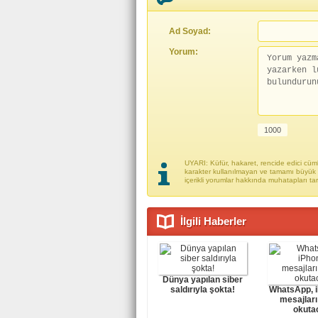
Ad Soyad:
Yorum:
UYARI: Küfür, hakaret, rencide edici cümle
karakter kullanılmayan ve tamamı büyük h
içerikli yorumlar hakkında muhatapları ta
İlgili Haberler
Dünya yapılan siber
saldırıyla şokta!
WhatsApp, 
mesajları 
okuta