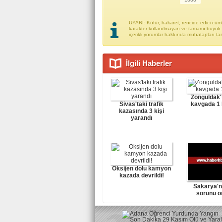
UYARI: Küfür, hakaret, rencide edici cümle
karakter kullanılmayan ve tamamı büyük h
içerikli yorumlar hakkında muhatapları ta
İlgili Haberler
Zonguldak't
Sivas'taki trafik
kavgada 1 
kazasında 3 kişi
yarandı
Oksijen dolu kamyon
kazada devrildi!
Sakarya'n
sorunu o
kalkı