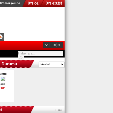
ÜYE OL
ÜYE GİRİŞİ
2026 Perşembe
Diğer
a Durumu
Şimdi
açık
18°
t
Tümü