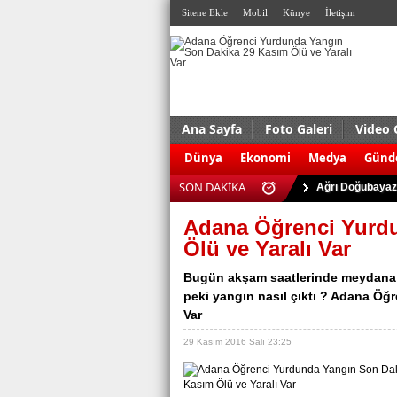
Sitene Ekle
Mobil
Künye
İletişim
Ana Sayfa
Foto Galeri
Video 
ABD'de silahlı s
Dünya
Ekonomi
Medya
Gün
Antalya Serik'te
SON DAKİKA
Ağrı Doğubayazı
Almanya’da terö
Adana Öğrenci Yurd
Kudüs’te çatışma:
Ölü ve Yaralı Var
Eskişehir’de 927
Bugün akşam saatlerinde meydana ge
Bursa’da uyuştu
peki yangın nasıl çıktı ? Adana Öğ
Var
Trabzon’da trafi
Kaçak sigara ve 
29 Kasım 2016 Salı 23:25
Dolgu enjeksiyo
ABD'de silahlı s