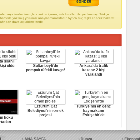
ler veya imalar, inançlara saldırı içeren, imla kuralları ile yazılmamış, Türkçe
arflerle yazılmış yorumlar onaylanmamaktadır. Ayrıca suç teşkil edecek hakaret
rafından dava açılabilmektedir.
a silahlı
kişi öldü
Sultanbeyli'de
Ankara'da trafik
pompalı tüfekli kavga!
kazası: 2 kişi
yaralandı
Erzurum Çat
Türkiye'nin en genç
Belediyesi'nin örnek
kaymakamı
projesi
Eskişehir'de
ın koku
rtadan
yor
ANA SAYFA
Dünya
Ekonomi