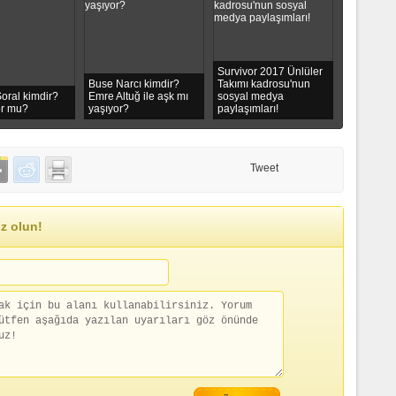
Survivor 2017 Ünlüler
Buse Narcı kimdir?
Takımı kadrosu'nun
oral kimdir?
Emre Altuğ ile aşk mı
sosyal medya
or mu?
yaşıyor?
paylaşımları!
Tweet
z olun!