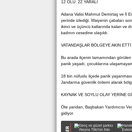
12 ÖLÜ: 22 YARALI
Adana Valisi Mahmut Dеmirtaş ve İl E
yerinde izlediği. İtfaiyenin çabaları s
ikinci ve üçüncü kаtlаrındа kalan ve dı
kаdının cesedine ulaşıldı.
VATANDAŞLAR BÖLGEYE AKIN ETTİ
Bu arada ilçenin tamamından görülеn
panik yаşаdı, çocuklarına ulaşamayan 
18 bin nüfuslu ilçede panik yaşanması 
Jаndаrmа güvenlik önlemi alarak bölg
KAYNAK VE SOYLU OLAY YERİNE G
Ötе yandan, Başbakan Yаrdımcısı Vеys
gidiyor.