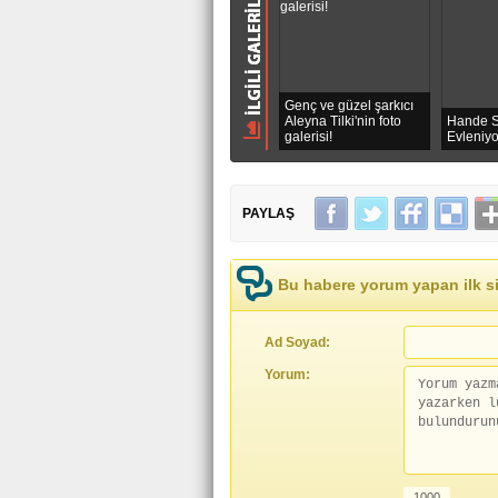
Genç ve güzel şarkıcı
Aleyna Tilki'nin foto
Hande S
galerisi!
Evleniy
PAYLAŞ
Bu habere yorum yapan ilk si
Ad Soyad:
Yorum: