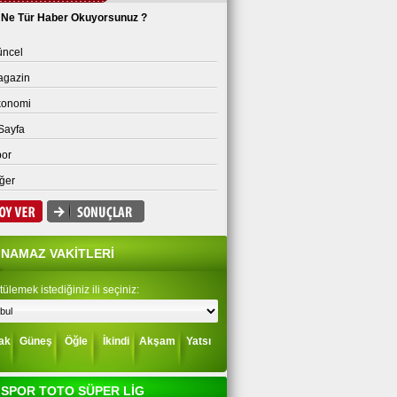
Ne Tür Haber Okuyorsunuz ?
ncel
agazin
konomi
Sayfa
or
ğer
NAMAZ VAKİTLERİ
ülemek istediğiniz ili seçiniz:
ak
Güneş
Öğle
İkindi
Akşam
Yatsı
SPOR TOTO SÜPER LİG