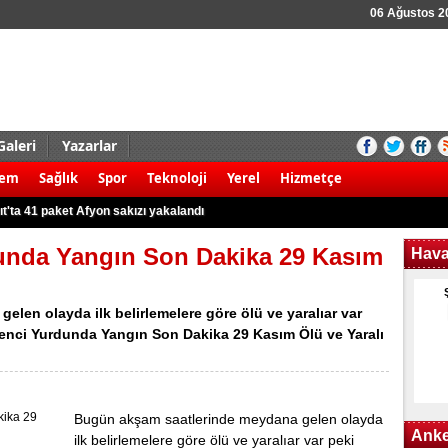
06 Ağustos 
Galeri
Yazarlar
aldırı şoku! 8 ölü
dem
Sağlık
Spor
Teknoloji
Yerel
Hizmetçe
 kamyonet ile motosiklet çarpıştı: 2 ölü
t'ta 41 paket Afyon sakızı yakalandı
r karşı yürüyüş!
unda Yangın Son Dakika 29 Kasım
Hav
 3 Filistinli öldü
 kök Hint keneviri ele geçirildi
len olayda ilk belirlemelere göre ölü ve yaralıar var
rudan 8 gözaltına alındı
renci Yurdunda Yangın Son Dakika 29 Kasım Ölü ve Yaralı
k kazası: 2 yaralı
nargile tütünü ile yakalandılar
nunun kullanım alanları nerelerdir?
Bugün akşam saatlerinde meydana gelen olayda
Anke
ilk belirlemelere göre ölü ve yaralıar var peki
aldırı şoku! 8 ölü