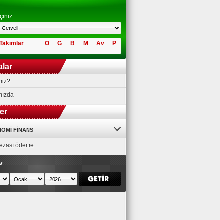
çiniz:
Takımlar
O
G
B
M
Av
P
alar
miz?
mızda
ler
OMI FINANS
 cezası ödeme
v