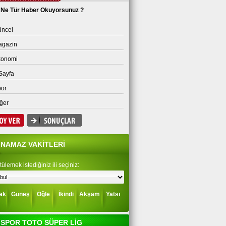
Ne Tür Haber Okuyorsunuz ?
ncel
agazin
konomi
Sayfa
or
ğer
NAMAZ VAKİTLERİ
ülemek istediğiniz ili seçiniz:
ak
Güneş
Öğle
İkindi
Akşam
Yatsı
SPOR TOTO SÜPER LİG