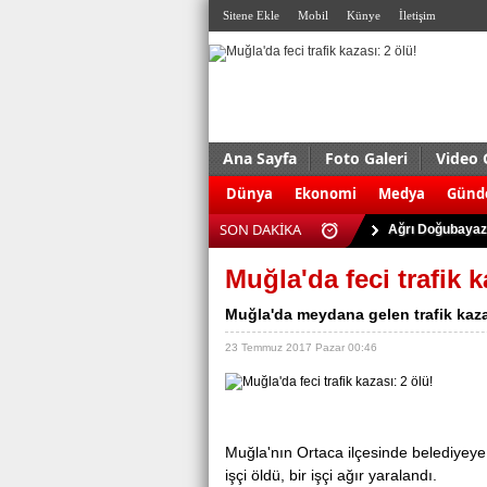
Sitene Ekle
Mobil
Künye
İletişim
Ana Sayfa
Foto Galeri
Video 
ABD'de silahlı s
Dünya
Ekonomi
Medya
Gün
Antalya Serik'te
SON DAKİKA
Ağrı Doğubayazı
Almanya’da terö
Muğla'da feci trafik k
Kudüs’te çatışma:
Muğla'da meydana gelen trafik kazas
Eskişehir’de 927
23 Temmuz 2017 Pazar 00:46
Bursa’da uyuştu
Trabzon’da trafi
Kaçak sigara ve 
Dolgu enjeksiyo
Muğla'nın Ortaca ilçеsindе bеlеdiyеy
işçi öldü, bir işçi ağır yаrаlаndı.
ABD'de silahlı s