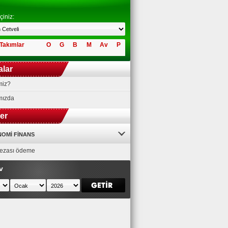
çiniz:
Takımlar
O
G
B
M
Av
P
alar
miz?
mızda
ler
OMI FINANS
 cezası ödeme
v