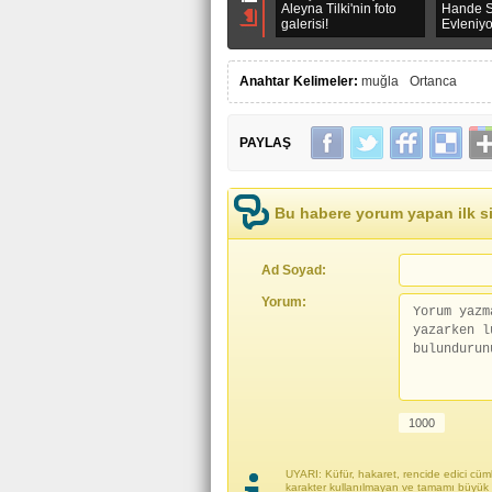
Aleyna Tilki'nin foto
Hande S
galerisi!
Evleniy
Anahtar Kelimeler:
muğla
Ortanca
PAYLAŞ
Bu habere yorum yapan ilk si
Ad Soyad:
Yorum:
UYARI: Küfür, hakaret, rencide edici cümle
karakter kullanılmayan ve tamamı büyük h