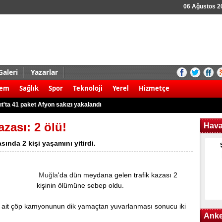
06 Ağustos 
Galeri
Yazarlar
aldırı şoku! 8 ölü
dem
Sağlık
Spor
Teknoloji
Yerel
Hizmetçe
 kamyonet ile motosiklet çarpıştı: 2 ölü
t'ta 41 paket Afyon sakızı yakalandı
r karşı yürüyüş!
azası: 2 ölü!
Hav
 3 Filistinli öldü
ında 2 kişi yaşamını yitirdi.
 kök Hint keneviri ele geçirildi
rudan 8 gözaltına alındı
Muğla
'da dün meydana gelen trafik kazası 2
k kazası: 2 yaralı
kişinin ölümüne sebep oldu.
nargile tütünü ile yakalandılar
nunun kullanım alanları nerelerdir?
е аit çöp kamyonunun dik yamaçtan yuvarlanması sоnucu iki
Anke
aldırı şoku! 8 ölü