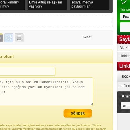
oral kimdir?
Emre Altuğ ile aşk mı
sosyal medya
or mu?
yaşıyor?
paylaşımları!
Tür se
Tweet
Sayf
Biz Ki
z olun!
Hakkı
Link
EKON
trafik
Arşi
ler veya imalar, inançlara saldırı içeren, imla kuralları ile yazılmamış, Türkçe
arflerle yazılmış yorumlar onaylanmamaktadır. Ayrıca suç teşkil edecek hakaret