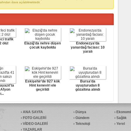
rafından dava açılabilmektedir.
ci trafik
2 ölü!
Elazığ'da nehre düşen
Endonezya’da
çocuk kayboldu
yanardağ faciası: 10
yaralı
Eskişehir’de 927 kök
Bursa’da
ayazıt'ta
Hint keneviri ele
uyuşturudan 8
 Afyon
geçirildi
gözaltına alındı
...
ANA SAYFA
Dünya
Ekonomi
FOTO GALERİ
Gündem
Sağlık
VİDEO GALERİ
Teknoloji
Yerel
YAZARLAR