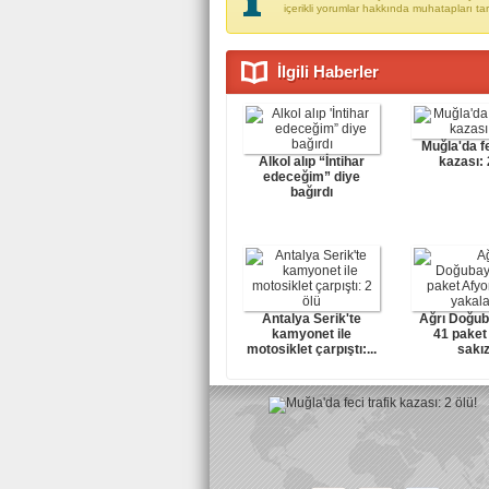
içerikli yorumlar hakkında muhatapları ta
İlgili Haberler
Muğla'da fe
Alkol alıp “İntihar
kazası: 
edeceğim” diye
bağırdı
Antalya Serik'te
Ağrı Doğub
kamyonet ile
41 paket
motosiklet çarpıştı:...
sakızı