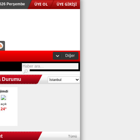
ÜYE OL
ÜYE GİRİŞİ
2026 Perşembe
Diğer
a Durumu
Şimdi
açık
24°
t
Tümü